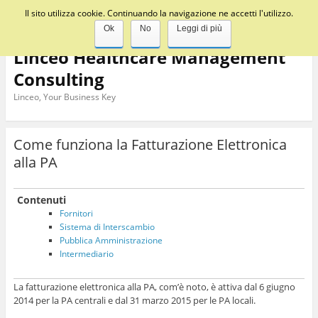
Il sito utilizza cookie. Continuando la navigazione ne accetti l'utilizzo.
Menu
Ok
No
Leggi di più
Linceo Healthcare Management
Consulting
Linceo, Your Business Key
Come funziona la Fatturazione Elettronica
alla PA
Contenuti
Fornitori
Sistema di Interscambio
Pubblica Amministrazione
Intermediario
La fatturazione elettronica alla PA, com’è noto, è attiva dal 6 giugno
2014 per la PA centrali e dal 31 marzo 2015 per le PA locali.