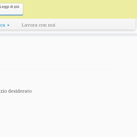
Leggi di più
Linceo, Your Business Key
ica
Lavora con noi
izio desiderato