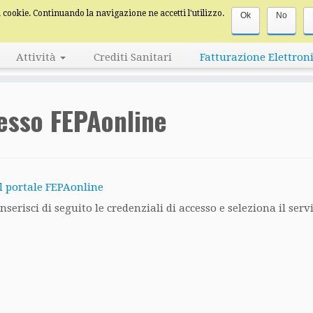
za cookie. Continuando la navigazione ne accetti l'utilizzo.
Ok
No
Attività
Crediti Sanitari
Fatturazione Elettron
esso FEPAonline
l portale FEPAonline
nserisci di seguito le credenziali di accesso e seleziona il serv