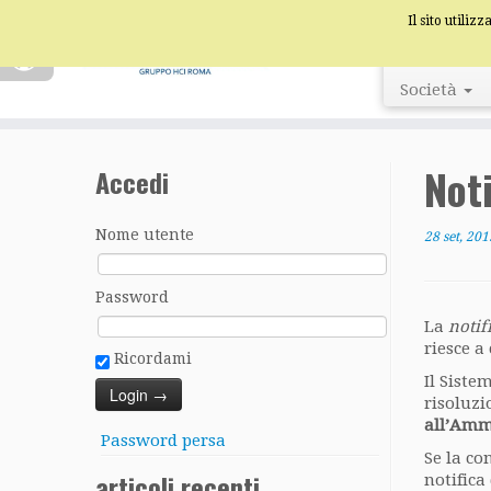
Il sito utiliz
Società
Not
Accedi
Nome utente
28 set, 201
Password
La
notif
riesce a
Ricordami
Il Siste
risoluzi
all’Amm
Password persa
Se la co
articoli recenti
notifica