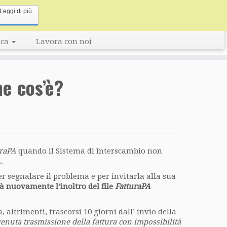
Leggi di più
Linceo, Your Business Key
ica
Lavora con noi
e cos’è?
uraPA
quando il Sistema di Interscambio non
.
r segnalare il problema e per invitarla alla sua
rà nuovamente l’inoltro del file
FatturaPA
 altrimenti, trascorsi 10 giorni dall’ invio della
venuta trasmissione della fattura con impossibilità