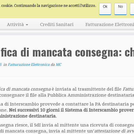
za cookie. Continuando la navigazione ne accetti l'utilizzo.
Ok
No
Attività
Crediti Sanitari
Fatturazione Elettron
ifica di mancata consegna: ch
5
in
Fatturazione Elettronica
da
MC
ica di mancata consegna
è inviata al trasmittente del file
Fatt
 consegnare il file alla Pubblica Amministrazione destinataria
ma di Interscambio provvede a contattare la PA destinataria pe
one.
Nei successivi 10 giorni il Sistema di Interscambio prove
inistrazione destinataria
.
nsegna riesce, il SdI invia al mittente una ricevuta di consegna,
 di mancata consegna, invia al mittente un’
attestazione di av